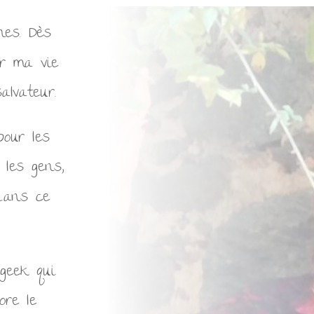
es. Dès
er ma vie
alvateur.
our les
 les gens,
dans ce
eek qui
ore le