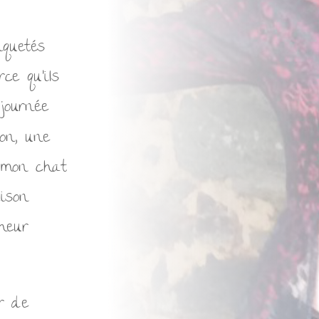
iquetés
ce qu’ils
journée
on, une
t mon chat
ison
nheur
r de