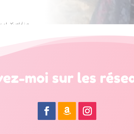
al Yveldir
vez-moi sur les résea